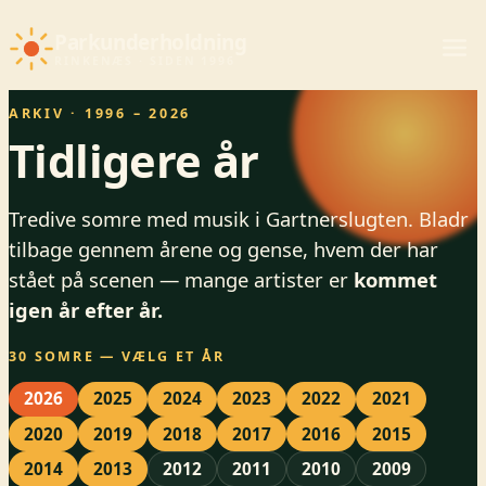
Parkunderholdning
RINKENÆS · SIDEN 1996
ARKIV · 1996 – 2026
Tidligere år
Tredive somre med musik i Gartnerslugten. Bladr
tilbage gennem årene og gense, hvem der har
stået på scenen — mange artister er
kommet
igen år efter år.
30 SOMRE — VÆLG ET ÅR
2026
2025
2024
2023
2022
2021
2020
2019
2018
2017
2016
2015
2014
2013
2012
2011
2010
2009