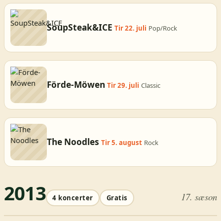
SoupSteak&ICE
Tir 22. juli
Pop/Rock
Förde-Möwen
Tir 29. juli
Classic
The Noodles
Tir 5. august
Rock
2013
17. sæson
4 koncerter
Gratis