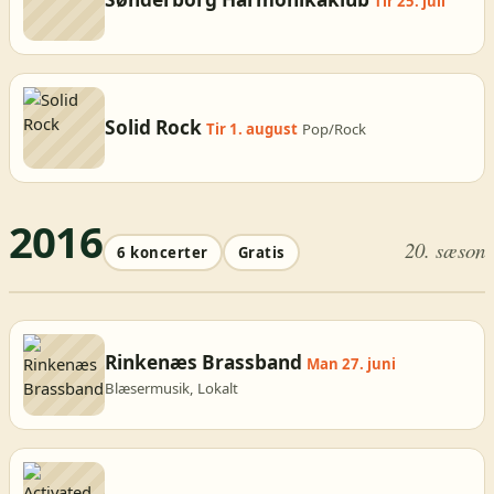
Tir 25. juli
Solid Rock
Tir 1. august
Pop/Rock
2016
20. sæson
6 koncerter
Gratis
Rinkenæs Brassband
Man 27. juni
Blæsermusik, Lokalt