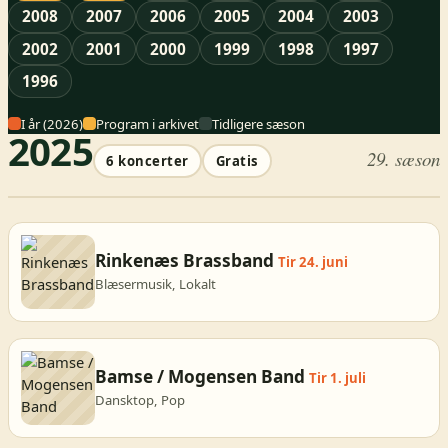
2008
2007
2006
2005
2004
2003
2002
2001
2000
1999
1998
1997
1996
I år (2026)
Program i arkivet
Tidligere sæson
2025
29. sæson
6 koncerter
Gratis
Rinkenæs Brassband
Tir 24. juni
Blæsermusik, Lokalt
Bamse / Mogensen Band
Tir 1. juli
Dansktop, Pop