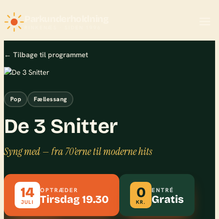
Parkunderholdning
RINKENÆS · SIDEN 1996
← Tilbage til programmet
Pop
Fællessang
De 3 Snitter
Syng med — fra 70’erne til moderne hits
14
0
OPTRÆDER
ENTRÉ
Tirsdag 19.30
Gratis
JULI
KR.