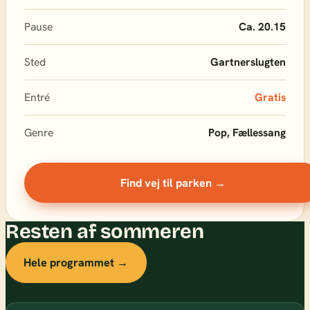
Pause
Ca. 20.15
Sted
Gartnerslugten
Entré
Gratis
Genre
Pop, Fællessang
Find vej til parken →
Resten af sommeren
Hele programmet →