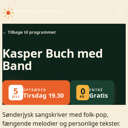
Parkunderholdning
RINKENÆS · SIDEN 1996
← Tilbage til programmet
Kasper Buch med
Band
5
0
OPTRÆDER
ENTRÉ
Tirsdag 19.30
Gratis
JULI
KR.
Sønderjysk sangskriver med folk-pop,
fængende melodier og personlige tekster.