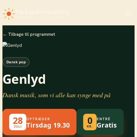
Parkunderholdning
RINKENÆS · SIDEN 1996
← Tilbage til programmet
Dansk pop
Genlyd
Dansk musik, som vi alle kan synge med på
28
0
OPTRÆDER
ENTRÉ
Tirsdag 19.30
Gratis
JULI
KR.