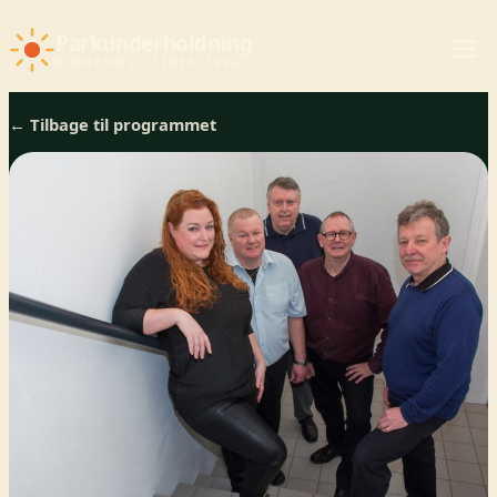
Parkunderholdning
RINKENÆS · SIDEN 1996
← Tilbage til programmet