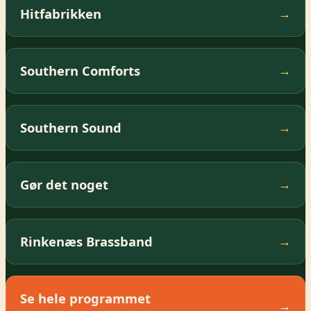
Hitfabrikken
→
Southern Comforts
→
Southern Sound
→
Gør det noget
→
Rinkenæs Brassband
→
Se hele programmet
→