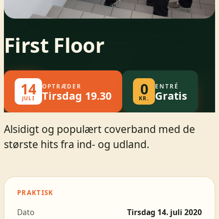
First Floor
14
0
OPTRÆDER
ENTRÉ
Tirsdag 19.30
Gratis
JULI
KR.
Alsidigt og populært coverband med de
største hits fra ind- og udland.
PRAKTISK
Dato
Tirsdag 14. juli 2020