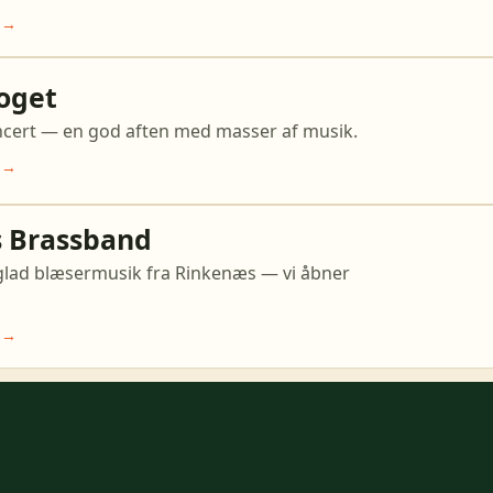
 →
oget
ncert — en god aften med masser af musik.
 →
 Brassband
eglad blæsermusik fra Rinkenæs — vi åbner
 →