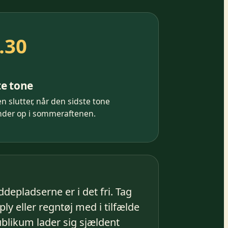
.30
te tone
n slutter, når den sidste tone
inder op i sommeraftenen.
ddepladserne er i det fri. Tag
ly eller regntøj med i tilfælde
ublikum lader sig sjældent