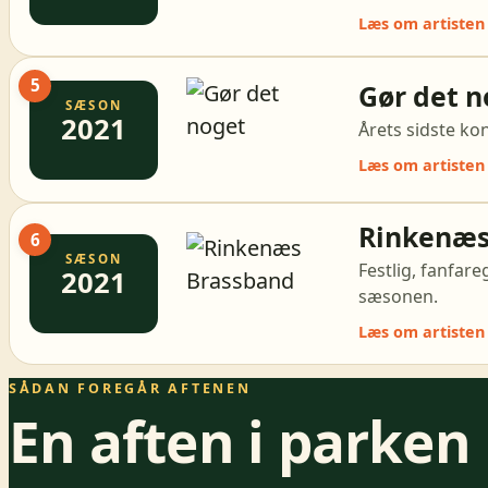
Læs om artisten
5
Gør det n
SÆSON
2021
Årets sidste ko
Læs om artisten
Rinkenæs
6
SÆSON
Festlig, fanfar
2021
sæsonen.
Læs om artisten
SÅDAN FOREGÅR AFTENEN
En aften i parken