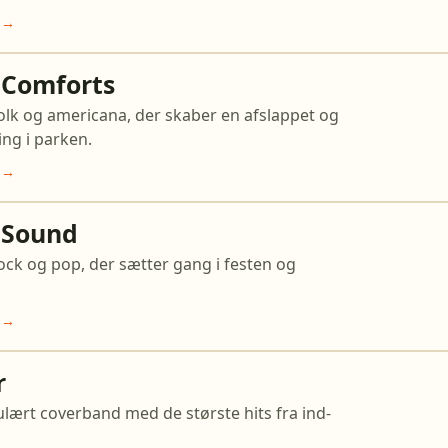
 →
 Comforts
olk og americana, der skaber en afslappet og
ng i parken.
 →
 Sound
rock og pop, der sætter gang i festen og
 →
r
ulært coverband med de største hits fra ind-