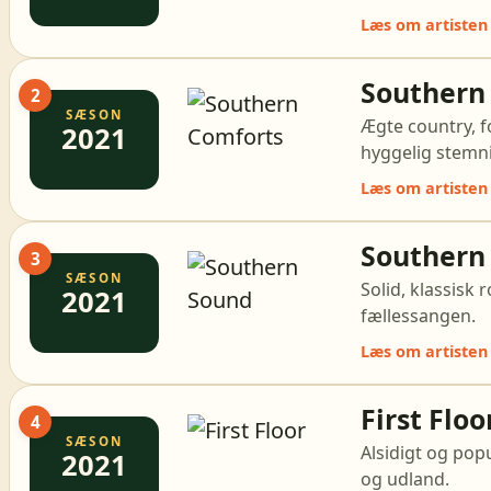
Læs om artisten
Southern
2
SÆSON
Ægte country, f
2021
hyggelig stemni
Læs om artisten
Southern
3
SÆSON
Solid, klassisk 
2021
fællessangen.
Læs om artisten
First Floo
4
SÆSON
Alsidigt og pop
2021
og udland.