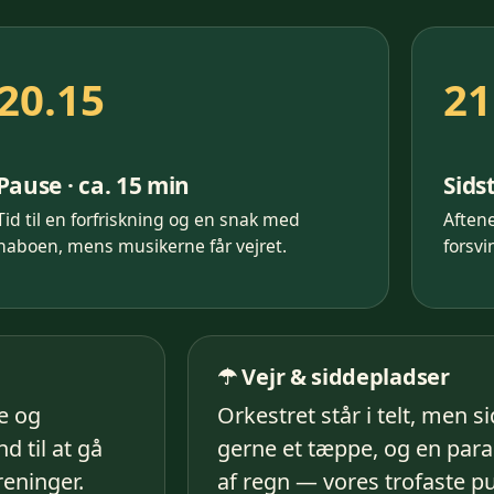
20.15
21
Pause · ca. 15 min
Sids
Tid til en forfriskning og en snak med
Aftene
naboen, mens musikerne får vejret.
forsv
☂︎ Vejr & siddepladser
fe og
Orkestret står i telt, men si
 til at gå
gerne et tæppe, og en parap
reninger.
af regn — vores trofaste p