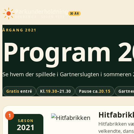
Parkunderholdning
30 ÅR
RINKENÆS · SIDEN 1996
ÅRGANG 2021
Program 2
Se hvem der spillede i Gartnerslugten i sommeren
Gratis
entré
Kl.
19.30
–21.30
Pause ca.
20.15
Gartne
Hitfabri
1
SÆSON
Hitfabrikken væ
2021
velkendte, dans