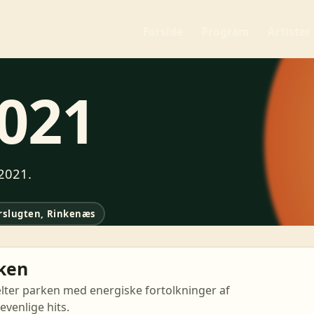
Forside
Program
Artister
021
 2021.
rslugten, Rinkenæs
kken
lter parken med energiske fortolkninger af
evenlige hits.