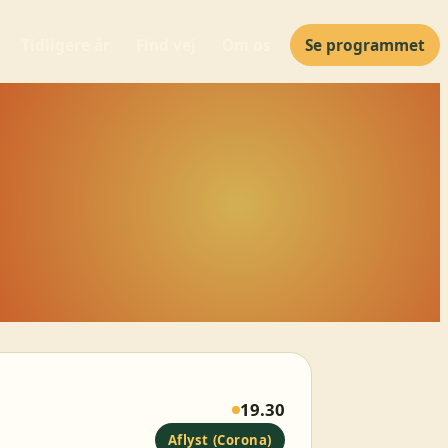
Tidligere år
Find vej
Om os
Se programmet
19.30
Aflyst (Corona)